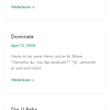
Die
Weiterlesen »
Sauna
Dominata
April 13, 2006
Heute ist sie seine Herrin und er ihr Sklave.
"Verstehst du, was das bedeutet?" "Ja", antwortet
er und wird sofort
Dominata
Weiterlesen »
Die U-Bahn