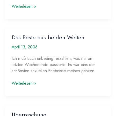
Valentina
Weiterlesen »
Das Beste aus beiden Welten
April 13, 2006
Ich muß Euch unbedingt erzählen, was mir am
letzten Wochenende passierte. Es war eins der
schönsten sexuellen Erlebnisse meines ganzen
Das
Weiterlesen »
Beste
aus
beiden
Welten
Überraschung