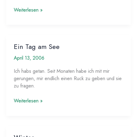
Sabine’s
Weiterlesen »
Erwachen
Ein Tag am See
April 13, 2006
Ich habs getan. Seit Monaten habe ich mit mir
gerungen, mir endlich einen Ruck zu geben und sie
zu fragen.
Ein
Weiterlesen »
Tag
am
See