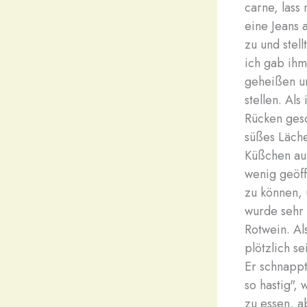
carne, lass 
eine Jeans 
zu und stell
ich gab ihm 
geheißen un
stellen. Als
Rücken gesc
süßes Läche
Küßchen auf
wenig geöff
zu können, 
wurde sehr 
Rotwein. Al
plötzlich s
Er schnappt
so hastig",
zu essen, a