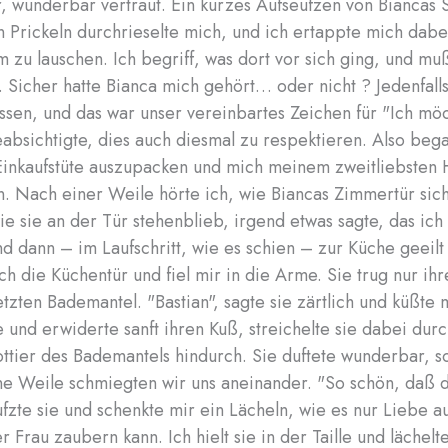
r, wunderbar vertraut. Ein kurzes Aufseufzen von Biancas
 Prickeln durchrieselte mich, und ich ertappte mich dabei
um zu lauschen. Ich begriff, was dort vor sich ging, und mu
 Sicher hatte Bianca mich gehört… oder nicht ? Jedenfalls
ssen, und das war unser vereinbartes Zeichen für "Ich möc
beabsichtigte, dies auch diesmal zu respektieren. Also beg
Einkaufstüte auszupacken und mich meinem zweitliebsten
 Nach einer Weile hörte ich, wie Biancas Zimmertür sich
ie sie an der Tür stehenblieb, irgend etwas sagte, das ich 
nd dann – im Laufschritt, wie es schien – zur Küche geeil
ch die Küchentür und fiel mir in die Arme. Sie trug nur ih
tzten Bademantel. "Bastian", sagte sie zärtlich und küßte 
 und erwiderte sanft ihren Kuß, streichelte sie dabei dur
ttier des Bademantels hindurch. Sie duftete wunderbar, s
ine Weile schmiegten wir uns aneinander. "So schön, daß 
eufzte sie und schenkte mir ein Lächeln, wie es nur Liebe a
 Frau zaubern kann. Ich hielt sie in der Taille und lächelt