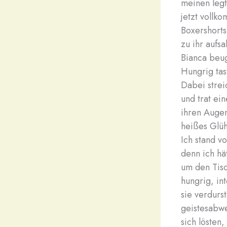
meinen legt
jetzt vollk
Boxershorts
zu ihr aufs
Bianca beug
Hungrig tas
Dabei streic
und trat ei
ihren Augen
heißes Glüh
Ich stand v
denn ich hä
um den Tis
hungrig, in
sie verdurs
geistesabwe
sich lösten