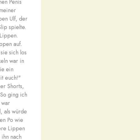
nen Penis
 meiner
ben Ulf, der
ip spielte.
 Lippen.
ippen auf.
sie sich los
keln war in
ie ein
it euch!"
er Shorts,
 So ging ich
 war
, als würde
ren Po wie
ere Lippen
 ihn nach