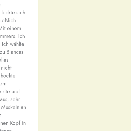
m
 leckte sich
ießlich
 Mit einem
immers. Ich
 Ich wählte
 zu Biancas
lles
 nicht
 hockte
nem
kelte und
aus, sehr
n Muskeln an
m
nen Kopf in