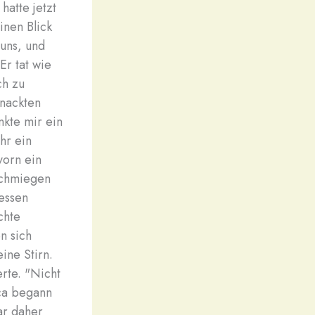
hatte jetzt
inen Blick
 uns, und
Er tat wie
ch zu
 nackten
nkte mir ein
hr ein
vorn ein
 schmiegen
dessen
chte
n sich
ine Stirn.
erte. "Nicht
nca begann
ar daher