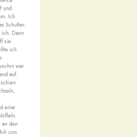
ianca
f und
hm. Ich
s Schulter.
e ich. Dann
f sie
llte ich
r
 vorhin war
and auf.
 schien
chseln,
nd eine
öffeln.
g an den
ili con