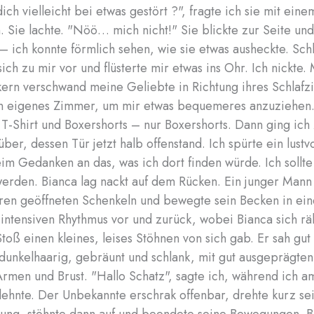
ch vielleicht bei etwas gestört ?", fragte ich sie mit eine
 Sie lachte. "Nöö… mich nicht!" Sie blickte zur Seite und
– ich konnte förmlich sehen, wie sie etwas ausheckte. Schl
ich zu mir vor und flüsterte mir etwas ins Ohr. Ich nickte.
rn verschwand meine Geliebte in Richtung ihres Schlafz
in eigenes Zimmer, um mir etwas bequemeres anzuziehen.
s T-Shirt und Boxershorts – nur Boxershorts. Dann ging ich
er, dessen Tür jetzt halb offenstand. Ich spürte ein lustvo
im Gedanken an das, was ich dort finden würde. Ich sollte
werden. Bianca lag nackt auf dem Rücken. Ein junger Mann
ren geöffneten Schenkeln und bewegte sein Becken in ei
intensiven Rhythmus vor und zurück, wobei Bianca sich rä
toß einen kleines, leises Stöhnen von sich gab. Er sah gut 
 dunkelhaarig, gebräunt und schlank, mit gut ausgeprägte
Armen und Brust. "Hallo Schatz", sagte ich, während ich a
ehnte. Der Unbekannte erschrak offenbar, drehte kurz sei