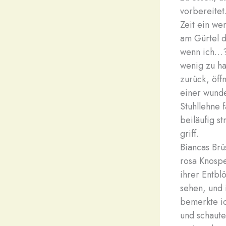
vorbereitet
Zeit ein we
am Gürtel d
wenn ich…?"
wenig zu ha
zurück, öff
einer wunde
Stuhllehne 
beiläufig s
griff.
Biancas Brü
rosa Knospe
ihrer Entbl
sehen, und 
bemerkte ich
und schaute