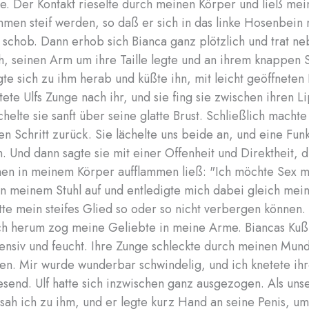
e. Der Kontakt rieselte durch meinen Körper und ließ mei
ommen steif werden, so daß er sich in das linke Hosenbein
 schob. Dann erhob sich Bianca ganz plötzlich und trat ne
ah, seinen Arm um ihre Taille legte und an ihrem knappen Sl
te sich zu ihm herab und küßte ihn, mit leicht geöffneten
tete Ulfs Zunge nach ihr, und sie fing sie zwischen ihren L
helte sie sanft über seine glatte Brust. Schließlich machte 
nen Schritt zurück. Sie lächelte uns beide an, und eine Fun
. Und dann sagte sie mit einer Offenheit und Direktheit, d
en in meinem Körper aufflammen ließ: "Ich möchte Sex m
on meinem Stuhl auf und entledigte mich dabei gleich mein
tte mein steifes Glied so oder so nicht verbergen können.
ch herum zog meine Geliebte in meine Arme. Biancas Kuß
tensiv und feucht. Ihre Zunge schleckte durch meinen Mund
ten. Mir wurde wunderbar schwindelig, und ich knetete ih
send. Ulf hatte sich inzwischen ganz ausgezogen. Als uns
, sah ich zu ihm, und er legte kurz Hand an seine Penis, um