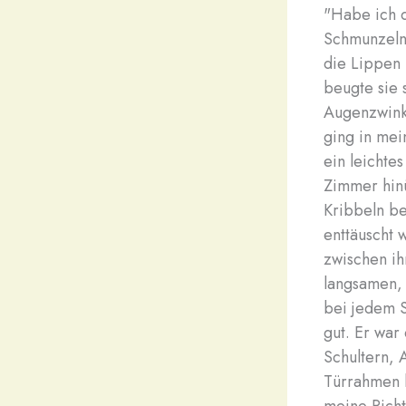
"Habe ich di
Schmunzeln.
die Lippen 
beugte sie s
Augenzwinke
ging in me
ein leichte
Zimmer hinüb
Kribbeln be
enttäuscht 
zwischen ih
langsamen, 
bei jedem S
gut. Er war
Schultern, 
Türrahmen l