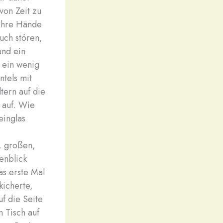
von Zeit zu
 ihre Hände
uch stören,
und ein
 ein wenig
ntels mit
tern auf die
e auf. Wie
einglas
n, großen,
enblick
as erste Mal
kicherte,
uf die Seite
m Tisch auf