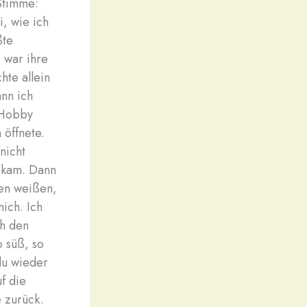
 Stimme:
, wie ich
ßte
 war ihre
hte allein
ann ich
 Hobby
 öffnete.
nicht
t kam. Dann
ren weißen,
mich. Ich
ch den
o süß, so
du wieder
uf die
e zurück.