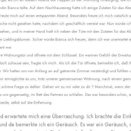
ndin Bianca teilte. Auf dem Nachhauseweg hatte ich einige Zutaten für das A
freute mich auf einen entspannten Abend. Besonders freute ich mich natürlich a
Woche nicht gesehen hatte, nachdem ich geschäftlich verreist war. Nun würde i
sehen, und in meiner Hand hielt ich neben der Tüte mit den Zutaten für das 
rer Lieblingsblumen. Sicher würde Bianca sich freuen, denn ich war unerwartet 
ant war.
sere Wohnungstür und öffnete mit dem Schlüssel. Ein warmes Gefühl der Erwart
doch zuhause sein, fragte ich mich. Als ich die Tür öffnete, bemerkte ich, daß 
r. Wir hatten uns von Anfang an auf getrennte Zimmer verständigt und fühlten 
in ermöglichte es uns, trotz unserer gemeinsamen Wohnung, nach einem ge
schöne Frage zu stellen: Gehen wir zu mir oder zu dir ? Manchmal, wenn der 
es uns gegenseitig, im Bett des Partners zu schlafen. Das war besonders schön, 
 beide, selbst auf die Entfernung.
 erwartete mich eine Überraschung. Ich brachte die Eink
und da bemerkte ich ein Geräusch. Es war ein Geräusch, 