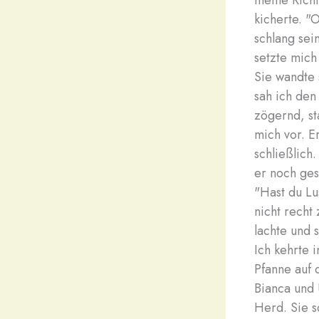
meine Richt
kicherte. "
schlang sei
setzte mich
Sie wandte 
sah ich den
zögernd, sta
mich vor. E
schließlich.
er noch gesp
"Hast du Lu
nicht recht 
lachte und 
Ich kehrte 
Pfanne auf 
Bianca und 
Herd. Sie s