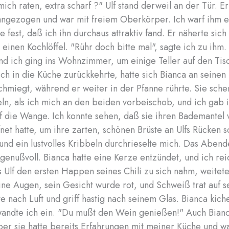
mich raten, extra scharf ?" Ulf stand derweil an der Tür. Er 
angezogen und war mit freiem Oberkörper. Ich warf ihm e
te fest, daß ich ihn durchaus attraktiv fand. Er näherte sich
einen Kochlöffel. "Rühr doch bitte mal", sagte ich zu ihm. 
d ich ging ins Wohnzimmer, um einige Teller auf den Tis
 ich in die Küche zurückkehrte, hatte sich Bianca an seinen
hmiegt, während er weiter in der Pfanne rührte. Sie sche
ln, als ich mich an den beiden vorbeischob, und ich gab i
 die Wange. Ich konnte sehen, daß sie ihren Bademantel 
net hatte, um ihre zarten, schönen Brüste an Ulfs Rücken
und ein lustvolles Kribbeln durchrieselte mich. Das Aben
genußvoll. Bianca hatte eine Kerze entzündet, und ich rei
s Ulf den ersten Happen seines Chili zu sich nahm, weitete
eine Augen, sein Gesicht wurde rot, und Schweiß trat auf se
e nach Luft und griff hastig nach seinem Glas. Bianca kich
 wandte ich ein. "Du mußt den Wein genießen!" Auch Bia
ber sie hatte bereits Erfahrungen mit meiner Küche und w