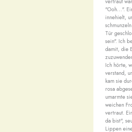
vertraut wa
"Ooh…". Ein
innehielt, 
schmunzeln.
Tür geschlo
sein". Ich 
damit, die 
zuzuwenden.
Ich hörte, w
verstand, u
kam sie dur
rosa abgese
umarmte sie
weichen Fro
vertraut. E
da bist", s
Lippen einer