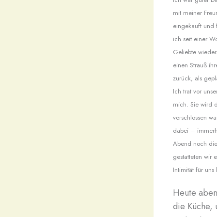
mit meiner Freu
eingekauft und 
ich seit einer 
Geliebte wieder
einen Strauß ih
zurück, als gepl
Ich trat vor un
mich. Sie wird 
verschlossen wa
dabei – immerh
Abend noch die 
gestatteten wir 
Intimität für uns
Heute abend
die Küche, 