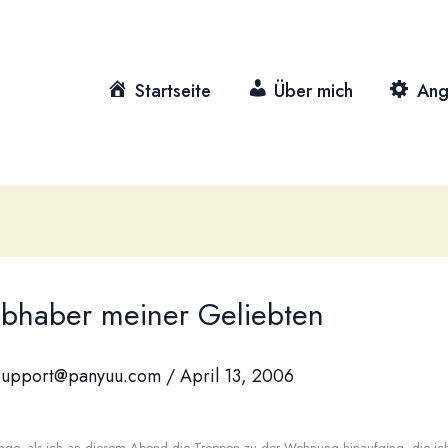
Startseite
Über mich
Ang
ebhaber meiner Geliebten
support@panyuu.com
/
April 13, 2006
inge, als ich an diesem Abend die Treppen zu der Wohnung hinaufging, die ich