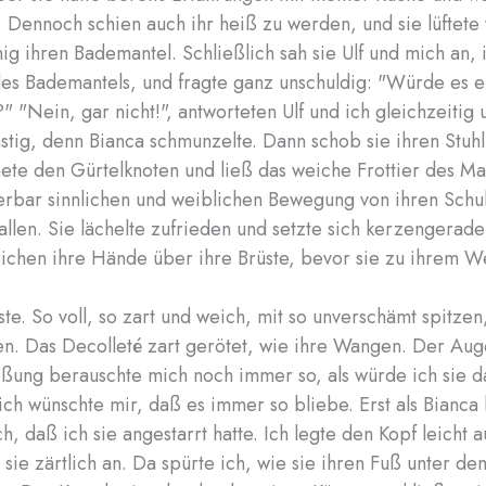
. Dennoch schien auch ihr heiß zu werden, und sie lüftete 
nig ihren Bademantel. Schließlich sah sie Ulf und mich an,
es Bademantels, und fragte ganz unschuldig: "Würde es e
 "Nein, gar nicht!", antworteten Ulf und ich gleichzeitig 
stig, denn Bianca schmunzelte. Dann schob sie ihren Stuhl
nete den Gürtelknoten und ließ das weiche Frottier des Ma
rbar sinnlichen und weiblichen Bewegung von ihren Schul
fallen. Sie lächelte zufrieden und setzte sich kerzengerad
trichen ihre Hände über ihre Brüste, bevor sie zu ihrem W
ste. So voll, so zart und weich, mit so unverschämt spitze
n. Das Decolleté zart gerötet, wie ihre Wangen. Der Aug
ößung berauschte mich noch immer so, als würde ich sie d
ich wünschte mir, daß es immer so bliebe. Erst als Bianca 
, daß ich sie angestarrt hatte. Ich legte den Kopf leicht a
 sie zärtlich an. Da spürte ich, wie sie ihren Fuß unter de