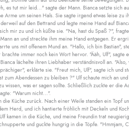
ung, stöhnte dann auf und beendete seine Bewegungen. B
Oh, es tut mir leid…" sagte der Mann. Bianca setzte sich au
ne Arme um seinen Hals. Sie sagte irgend etwas leise zu i
 derweil auf den Bettrand und legte meine Hand auf Bianca
sich mir zu und ich küßte sie. "Na, hast du Spaß ?", fragt
 Mann an und streckte ihm meine Hand entgegen. Er ergrif
rrte uns mit offenem Mund an. "Hallo, ich bin Bastian", ste
r brachte immer noch kein Wort hervor. "Ääh, Ulf", sagte e
 Bianca lächelte ihren Liebhaber verständnisvoll an. "Also,
rächiger", erklärte sie. "Freut mich, Ulf", sagte ich und st
st zum Abendessen zu bleiben ?" Ulf schaute mich an und
zu wissen, was er sagen sollte. Schließlich zuckte er die A
sagte: "Warum nicht…".
in die Küche zurück. Nach einer Weile standen ein Topf u
dem Herd, und ich hantierte fröhlich mit Deckeln und Kochl
Ulf kamen in die Küche, und meine Freundin trat neugieri
chnupperte und guckte hungrig in die Töpfe. "Hmmjam, Ch