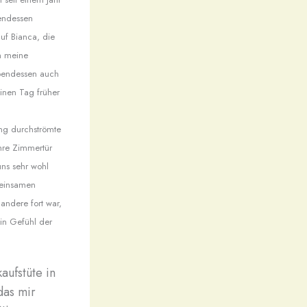
bendessen
uf Bianca, die
ch meine
Abendessen auch
einen Tag früher
ung durchströmte
ihre Zimmertür
uns sehr wohl
meinsamen
andere fort war,
ein Gefühl der
aufstüte in
das mir