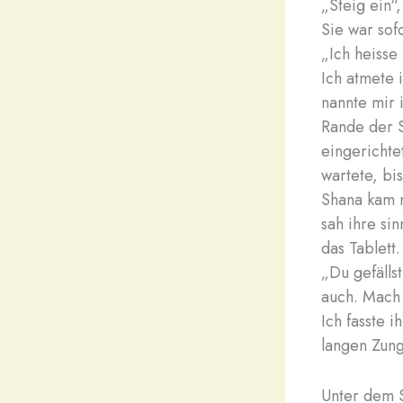
„Steig ein“,
Sie war sof
„Ich heisse 
Ich atmete 
nannte mir 
Rande der S
eingerichte
wartete, bi
Shana kam n
sah ihre si
das Tablett.
„Du gefällst
auch. Mach
Ich fasste i
langen Zung
Unter dem S