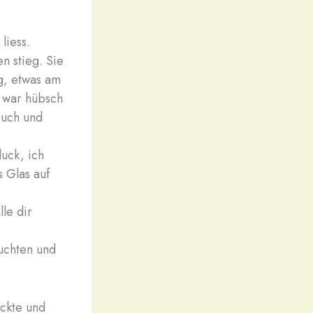
liess.
n stieg. Sie
eg, etwas am
g war hübsch
ouch und
uck, ich
s Glas auf
lle dir
euchten und
uckte und