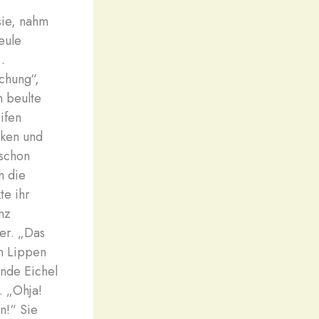
sie, nahm
eule
.
schung“,
n beulte
eifen
nken und
 schon
h die
te ihr
nz
er. „Das
en Lippen
lnde Eichel
. „Ohja!
n!“ Sie