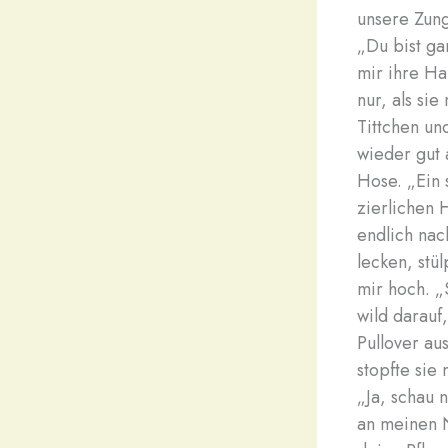
unsere Zung
„Du bist ga
mir ihre Ha
nur, als sie
Tittchen un
wieder gut 
Hose. „Ein 
zierlichen 
endlich nac
lecken, stü
mir hoch. „
wild darauf
Pullover au
stopfte sie
„Ja, schau 
an meinen Ni