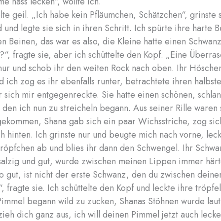
me nass lecken“, wollte ich.
lte geil. „Ich habe kein Pfläumchen, Schätzchen“, grinste 
und legte sie sich in ihren Schritt. Ich spürte ihre harte B
n Beinen, das war es also, die Kleine hatte einen Schwanz
?“, fragte sie, aber ich schüttelte den Kopf. „Eine Überra
nur und schob ihr den weiten Rock nach oben. Ihr Hösche
d ich zog es ihr ebenfalls runter, betrachtete ihren halbst
 sich mir entgegenreckte. Sie hatte einen schönen, schla
t, den ich nun zu streicheln begann. Aus seiner Rille waren
ekommen, Shana gab sich ein paar Wichsstriche, zog sic
h hinten. Ich grinste nur und beugte mich nach vorne, leck
Tröpfchen ab und blies ihr dann den Schwengel. Ihr Schwa
alzig und gut, wurde zwischen meinen Lippen immer härt
o gut, ist nicht der erste Schwanz, den du zwischen dein
, fragte sie. Ich schüttelte den Kopf und leckte ihre tröpfe
 Pimmel begann wild zu zucken, Shanas Stöhnen wurde laut
zieh dich ganz aus, ich will deinen Pimmel jetzt auch lecke