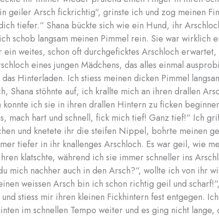
ein geiler Arsch fickrichtig“, grinste ich und zog meinen Fi
dich tiefer.“ Shana bückte sich wie ein Hund, ihr Arschloc
 ich schob langsam meinen Pimmel rein. Sie war wirklich e
hr ein weites, schon oft durchgeficktes Arschloch erwartet,
rschloch eines jungen Mädchens, das alles einmal ausprob
h das Hinterladen. Ich stiess meinen dicken Pimmel langsam
ch, Shana stöhnte auf, ich krallte mich an ihren drallen Ar
h konnte ich sie in ihren drallen Hintern zu ficken beginne
s, mach hart und schnell, fick mich tief! Ganz tief!“ Ich gri
tchen und knetete ihr die steifen Nippel, bohrte meinen g
er tiefer in ihr knallenges Arschloch. Es war geil, wie m
hren klatschte, während ich sie immer schneller ins Arschl
 du mich nachher auch in den Arsch?“, wollte ich von ihr wi
einen weissen Arsch bin ich schon richtig geil und scharf!“
und stiess mir ihren kleinen Fickhintern fest entgegen. Ich
inten im schnellen Tempo weiter und es ging nicht lange,