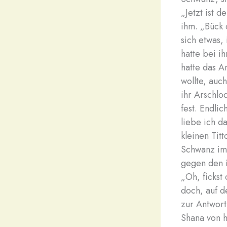
„Jetzt ist d
ihm. „Bück 
sich etwas,
hatte bei i
hatte das A
wollte, auc
ihr Arschlo
fest. Endlic
liebe ich da
kleinen Tit
Schwanz imm
gegen den i
„Oh, fickst
doch, auf d
zur Antwort 
Shana von h