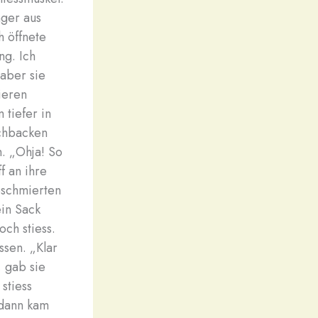
nger aus
h öffnete
ng. Ich
 aber sie
ieren
 tiefer in
schbacken
n. „Ohja! So
ff an ihre
eschmierten
ein Sack
och stiess.
ssen. „Klar
, gab sie
 stiess
 dann kam