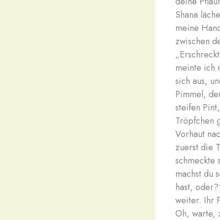
deine Pflau
Shana läche
meine Hand 
zwischen de
„Erschreckt
meinte ich 
sich aus, un
Pimmel, der
steifen Pin
Tröpfchen g
Vorhaut nac
zuerst die 
schmeckte s
machst du s
hast, oder?“
weiter. Ihr
Oh, warte, 