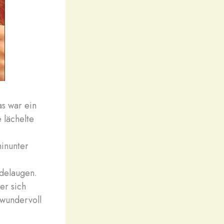
as war ein
 lächelte
hinunter
ndelaugen.
er sich
 wundervoll