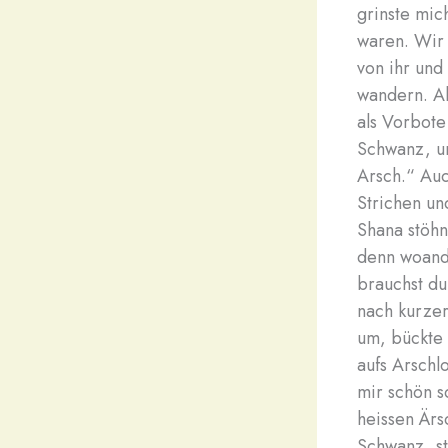
grinste mic
waren. Wir 
von ihr und
wandern. Al
als Vorbote
Schwanz, un
Arsch.“ Auc
Strichen un
Shana stöhn
denn woande
brauchst du
nach kurzer
um, bückte 
aufs Arschl
mir schön s
heissen Ärs
Schwanz, st