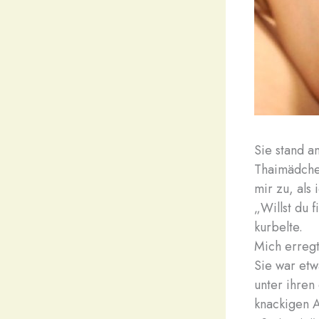
Sie stand a
Thaimädchen
mir zu, als 
„Willst du f
kurbelte.
Mich erregt
Sie war etw
unter ihren
knackigen A