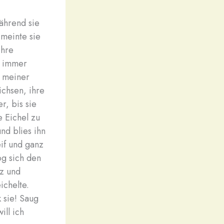
während sie
 meinte sie
ihre
ch immer
s meiner
ichsen, ihre
r, bis sie
e Eichel zu
nd blies ihn
if und ganz
og sich den
tz und
ichelte.
k sie! Saug
ill ich