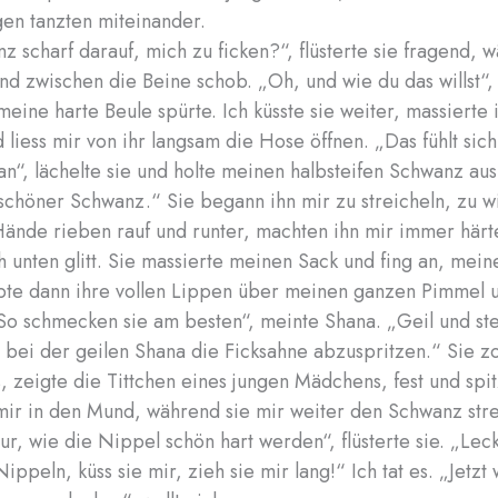
en tanzten miteinander.
nz scharf darauf, mich zu ficken?“, flüsterte sie fragend, 
nd zwischen die Beine schob. „Oh, und wie du das willst“,
 meine harte Beule spürte. Ich küsste sie weiter, massierte 
d liess mir von ihr langsam die Hose öffnen. „Das fühlt si
an“, lächelte sie und holte meinen halbsteifen Schwanz au
schöner Schwanz.“ Sie begann ihn mir zu streicheln, zu w
Hände rieben rauf und runter, machten ihn mir immer härte
h unten glitt. Sie massierte meinen Sack und fing an, mein
lpte dann ihre vollen Lippen über meinen ganzen Pimmel u
So schmecken sie am besten“, meinte Shana. „Geil und ste
, bei der geilen Shana die Ficksahne abzuspritzen.“ Sie z
s, zeigte die Tittchen eines jungen Mädchens, fest und spi
 mir in den Mund, während sie mir weiter den Schwanz stre
nur, wie die Nippel schön hart werden“, flüsterte sie. „Lec
ppeln, küss sie mir, zieh sie mir lang!“ Ich tat es. „Jetzt w