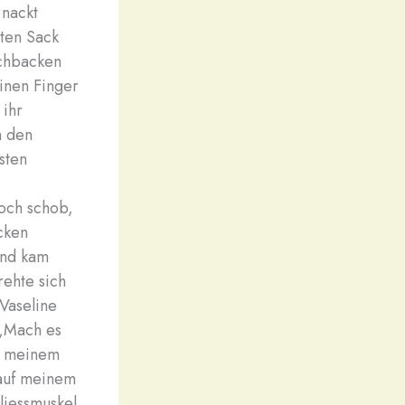
 nackt
sten Sack
schbacken
einen Finger
 ihr
n den
sten
loch schob,
icken
 und kam
rehte sich
 Vaseline
 „Mach es
in meinem
 auf meinem
liessmuskel.