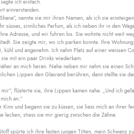
 sagte ich einfach.
ort einverstanden.
Shana“, nannte sie mir ihren Namen, als ich sie einsteigen 
ihr süsses, sinnliches Parfum, als ich neben ihr in den Wage
ihre Adresse, und wir fuhren los. Sie wohnte nicht weit w
tadt. Sie zeigte mir, wo ich parken konnte. Ihre Wohnun
t, kühl und angenehm. Ich nahm Platz auf einer weissen C
s sie mit ein paar Drinks wiederkam.
äher an mich heran. Nahe neben mir nahm sie einen Schl
nnlichen Lippen den Glasrand berühren, dann stellte sie da
 mir“, flüsterte sie, ihre Lippen kamen nahe. „Und ich gefa
 mich an.“
hr Kinn und begann sie zu küssen, sie liess mich an ihrer f
e lecken, stiess sie mir gierig zwischen die Zähne.
toff spürte ich ihre festen jungen Titten, mein Schwanz z