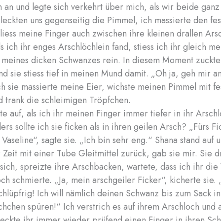
h an und legte sich verkehrt über mich, als wir beide ganz
leckten uns gegenseitig die Pimmel, ich massierte den fe
 liess meine Finger auch zwischen ihre kleinen drallen Ar
s ich ihr enges Arschlöchlein fand, stiess ich ihr gleich m
 meines dicken Schwanzes rein. In diesem Moment zuckte
d sie stiess tief in meinen Mund damit. „Oh ja, geh mir a
h sie massierte meine Eier, wichste meinen Pimmel mit fe
d trank die schleimigen Tröpfchen.
te auf, als ich ihr meinen Finger immer tiefer in ihr Arsch
rs sollte ich sie ficken als in ihren geilen Arsch? „Fürs F
 Vaseline“, sagte sie. „Ich bin sehr eng.“ Shana stand auf
 Zeit mit einer Tube Gleitmittel zurück, gab sie mir. Sie d
sich, spreizte ihre Arschbacken, wartete, dass ich ihr die
och schmierte. „Ja, mein arschgeiler Ficker“, kicherte sie.
chlüpfrig! Ich will nämlich deinen Schwanz bis zum Sack 
chchen spüren!“ Ich verstrich es auf ihrem Arschloch und
eckte ihr immer wieder prüfend einen Finger in ihren Sch